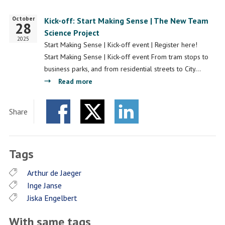
October
Startdatum
Kick-off: Start Making Sense | The New Team
28
Science Project
2025
Start Making Sense | Kick-off event | Register here!
Start Making Sense | Kick-off event From tram stops to
business parks, and from residential streets to City…
about
Read more
Kick-
off:
Share
Start
Facebook
Twitter
Making
LinkedIn
Sense
Tags
|
The
Arthur de Jaeger
New
Inge Janse
Team
Jiska Engelbert
Science
Project
With same tags