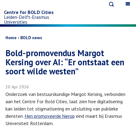
Open
Op
Skip
search
ma
Centre for BOLD Cities
Leiden-Delft-Erasmus
na
to
Universities
main
Breadcrumb
Home
BOLD news
Bold-promovendus Margot
content
Kersing over AI: “Er ontstaat een
soort wilde westen”
20 Apr 2026
Onderzoek van bestuurskundige Margot Kersing, verbonden
aan het Centre For Bold Cities, laat zien hoe digitalisering
kan leiden tot stigmatisering en uitsluiting van publieke
diensten.
Hen promoveerde hierop
eind maart bij Erasmus
Universiteit Rotterdam.