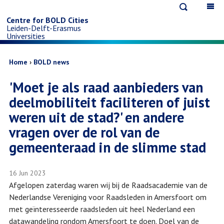
Open
Op
Skip
search
ma
Centre for BOLD Cities
Leiden-Delft-Erasmus
na
to
Universities
main
Breadcrumb
Home
BOLD news
'Moet je als raad aanbieders van
content
deelmobiliteit faciliteren of juist
weren uit de stad?' en andere
vragen over de rol van de
gemeenteraad in de slimme stad
16 Jun 2023
Afgelopen zaterdag waren wij bij de Raadsacademie van de
Nederlandse Vereniging voor Raadsleden in Amersfoort om
met geïnteresseerde raadsleden uit heel Nederland een
datawandeling rondom Amersfoort te doen. Doel van de