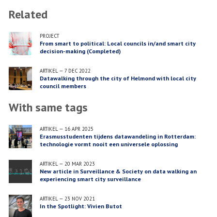
Related
PROJECT
From smart to political: Local councils in/and smart city
decision-making (Completed)
ARTIKEL
—
7 DEC 2022
Datawalking through the city of Helmond with local city
council members
With same tags
ARTIKEL
—
16 APR 2025
Erasmusstudenten tijdens datawandeling in Rotterdam:
technologie vormt nooit een universele oplossing
ARTIKEL
—
20 MAR 2023
New article in Surveillance & Society on data walking an
experiencing smart city surveillance
ARTIKEL
—
23 NOV 2021
In the Spotlight: Vivien Butot